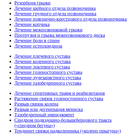
Резорбция грыжи
Лечение шейного отдела позвоночника
Лечение грудного отдела позвоночника
Лечение пояснично-крестцового отдела позвоночника
Лечение копчика
Лечение межпозвонковой грыжи
Протрузия и грыжа межпозвонкового диска
Лечение боли в спине
Лечение остеохондроза
Лечение плечевого сустава
Лечение коленного сустава
Лечение локтевого сустава
Лечение голеностопного сустава
Лечение лучезапястного сустава
Лечение тазобедренного сустава
Лечение спортивных травм и реабилитация
Растяжение связок голеностопного сустава
Разрыв связок колена
Разрыв или дегенерация мениска
Тазобедренный импиджмент
Синдром подвздошно-большеберцового тракта
(«синдром бегуна»)
Тендинит связки надколенника («колено прыгуна»)