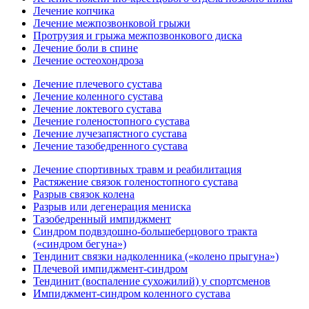
Лечение копчика
Лечение межпозвонковой грыжи
Протрузия и грыжа межпозвонкового диска
Лечение боли в спине
Лечение остеохондроза
Лечение плечевого сустава
Лечение коленного сустава
Лечение локтевого сустава
Лечение голеностопного сустава
Лечение лучезапястного сустава
Лечение тазобедренного сустава
Лечение спортивных травм и реабилитация
Растяжение связок голеностопного сустава
Разрыв связок колена
Разрыв или дегенерация мениска
Тазобедренный импиджмент
Синдром подвздошно-большеберцового тракта
(«синдром бегуна»)
Тендинит связки надколенника («колено прыгуна»)
Плечевой импиджмент-синдром
Тендинит (воспаление сухожилий) у спортсменов
Импиджмент-синдром коленного сустава