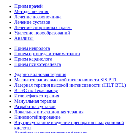
Прием врачей
Методы лечения
Лечение позвоночника
Лечение суставов
Лечение спортивных травм
Удаление новообразований
Анализы
Прием невролога
Прием ортопеда и травматолога
Прием кардиолога
Прием психотерапевта
Ударно-волновая терапия
Магнитотерапия высокой интенсивности SIS BTL
Лазерная терапия высокой интенсивности (HILT BTL)
ВТЭС по Герасимову
Иглорефлексотерапия
Мануальная терапия
Разработка суставов
Локальная инъекционная терапия
Кинезиотейпирование
Внутрисуставное введение препаратов гиалуроновой
кислоты