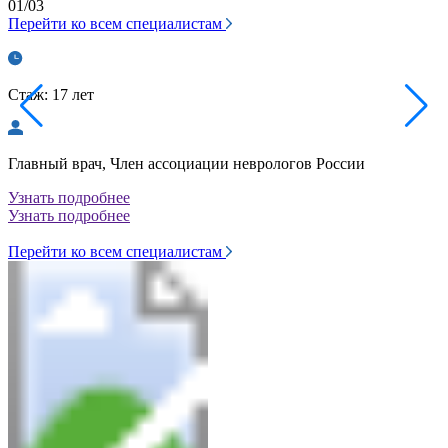
01/03
Перейти ко всем специалистам
Стаж: 17 лет
С
Главный врач, Член ассоциации неврологов России
К
в
Узнать подробнее
Узнать подробнее
У
У
Перейти ко всем специалистам