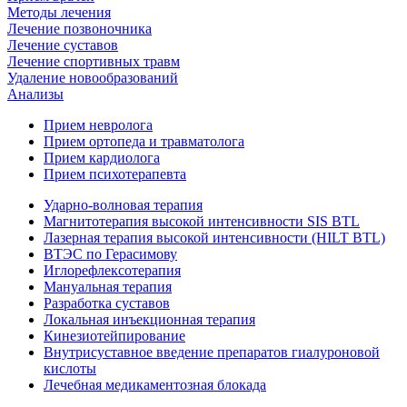
Методы лечения
Лечение позвоночника
Лечение суставов
Лечение спортивных травм
Удаление новообразований
Анализы
Прием невролога
Прием ортопеда и травматолога
Прием кардиолога
Прием психотерапевта
Ударно-волновая терапия
Магнитотерапия высокой интенсивности SIS BTL
Лазерная терапия высокой интенсивности (HILT BTL)
ВТЭС по Герасимову
Иглорефлексотерапия
Мануальная терапия
Разработка суставов
Локальная инъекционная терапия
Кинезиотейпирование
Внутрисуставное введение препаратов гиалуроновой
кислоты
Лечебная медикаментозная блокада