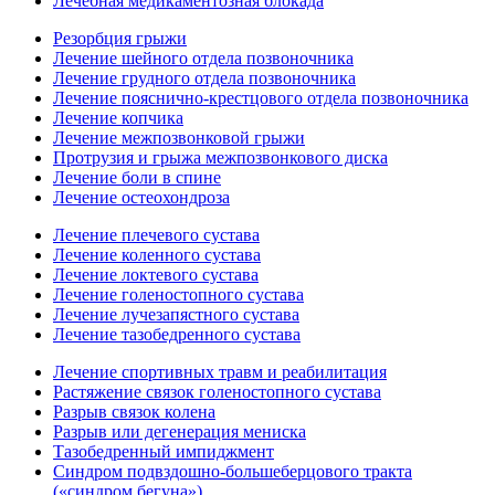
Лечебная медикаментозная блокада
Резорбция грыжи
Лечение шейного отдела позвоночника
Лечение грудного отдела позвоночника
Лечение пояснично-крестцового отдела позвоночника
Лечение копчика
Лечение межпозвонковой грыжи
Протрузия и грыжа межпозвонкового диска
Лечение боли в спине
Лечение остеохондроза
Лечение плечевого сустава
Лечение коленного сустава
Лечение локтевого сустава
Лечение голеностопного сустава
Лечение лучезапястного сустава
Лечение тазобедренного сустава
Лечение спортивных травм и реабилитация
Растяжение связок голеностопного сустава
Разрыв связок колена
Разрыв или дегенерация мениска
Тазобедренный импиджмент
Синдром подвздошно-большеберцового тракта
(«синдром бегуна»)