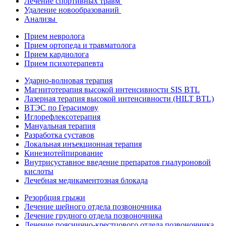
Лечение спортивных травм
Удаление новообразований
Анализы
Прием невролога
Прием ортопеда и травматолога
Прием кардиолога
Прием психотерапевта
Ударно-волновая терапия
Магнитотерапия высокой интенсивности SIS BTL
Лазерная терапия высокой интенсивности (HILT BTL)
ВТЭС по Герасимову
Иглорефлексотерапия
Мануальная терапия
Разработка суставов
Локальная инъекционная терапия
Кинезиотейпирование
Внутрисуставное введение препаратов гиалуроновой
кислоты
Лечебная медикаментозная блокада
Резорбция грыжи
Лечение шейного отдела позвоночника
Лечение грудного отдела позвоночника
Лечение пояснично-крестцового отдела позвоночника