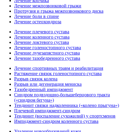
Лечение копчика
Лечение межпозвонковой грыжи
Протрузия и грыжа межпозвонкового диска
Лечение боли в спине
Лечение остеохондроза
Лечение плечевого сустава
Лечение коленного сустава
Лечение локтевого сустава
Лечение голеностопного сустава
Лечение лучезапястного сустава
Лечение тазобедренного сустава
Лечение спортивных травм и реабилитация
Растяжение связок голеностопного сустава
Разрыв связок колена
Разрыв или дегенерация мениска
Тазобедренный импиджмент
Синдром подвздошно-большеберцового тракта
(«синдром бегуна»)
Тендинит связки надколенника («колено прыгуна»)
Плечевой импиджмент-синдром
Тендинит (воспаление сухожилий) у спортсменов
Импиджмент-синдром коленного сустава
Удаление новообразований кожи