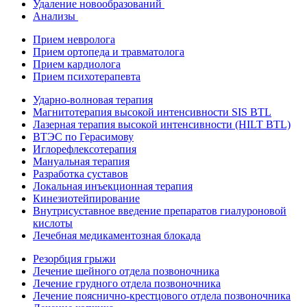
Удаление новообразований
Анализы
Прием невролога
Прием ортопеда и травматолога
Прием кардиолога
Прием психотерапевта
Ударно-волновая терапия
Магнитотерапия высокой интенсивности SIS BTL
Лазерная терапия высокой интенсивности (HILT BTL)
ВТЭС по Герасимову
Иглорефлексотерапия
Мануальная терапия
Разработка суставов
Локальная инъекционная терапия
Кинезиотейпирование
Внутрисуставное введение препаратов гиалуроновой
кислоты
Лечебная медикаментозная блокада
Резорбция грыжи
Лечение шейного отдела позвоночника
Лечение грудного отдела позвоночника
Лечение пояснично-крестцового отдела позвоночника