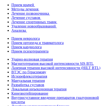
Прием врачей
Методы лечения
Лечение позвоночника
Лечение суставов
Лечение спортивных травм
Удаление новообразований
Анализы
Прием невролога
Прием ортопеда и травматолога
Прием кардиолога
Прием психотерапевта
Ударно-волновая терапия
Магнитотерапия высокой интенсивности SIS BTL
Лазерная терапия высокой интенсивности (HILT BTL)
ВТЭС по Герасимову
Иглорефлексотерапия
Мануальная терапия
Разработка суставов
Локальная инъекционная терапия
Кинезиотейпирование
Внутрисуставное введение препаратов гиалуроновой
кислоты