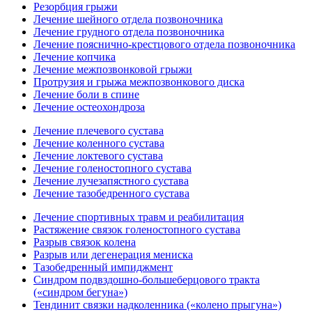
Резорбция грыжи
Лечение шейного отдела позвоночника
Лечение грудного отдела позвоночника
Лечение пояснично-крестцового отдела позвоночника
Лечение копчика
Лечение межпозвонковой грыжи
Протрузия и грыжа межпозвонкового диска
Лечение боли в спине
Лечение остеохондроза
Лечение плечевого сустава
Лечение коленного сустава
Лечение локтевого сустава
Лечение голеностопного сустава
Лечение лучезапястного сустава
Лечение тазобедренного сустава
Лечение спортивных травм и реабилитация
Растяжение связок голеностопного сустава
Разрыв связок колена
Разрыв или дегенерация мениска
Тазобедренный импиджмент
Синдром подвздошно-большеберцового тракта
(«синдром бегуна»)
Тендинит связки надколенника («колено прыгуна»)