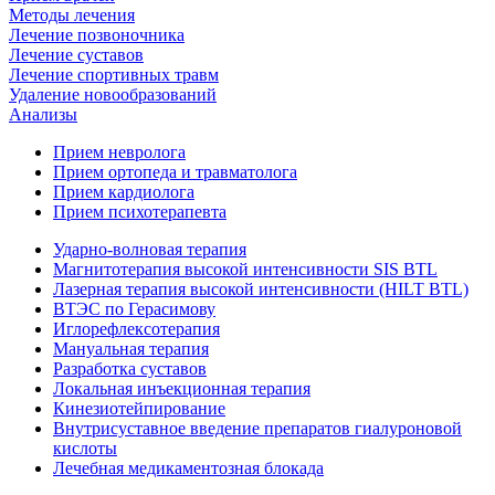
Методы лечения
Лечение позвоночника
Лечение суставов
Лечение спортивных травм
Удаление новообразований
Анализы
Прием невролога
Прием ортопеда и травматолога
Прием кардиолога
Прием психотерапевта
Ударно-волновая терапия
Магнитотерапия высокой интенсивности SIS BTL
Лазерная терапия высокой интенсивности (HILT BTL)
ВТЭС по Герасимову
Иглорефлексотерапия
Мануальная терапия
Разработка суставов
Локальная инъекционная терапия
Кинезиотейпирование
Внутрисуставное введение препаратов гиалуроновой
кислоты
Лечебная медикаментозная блокада