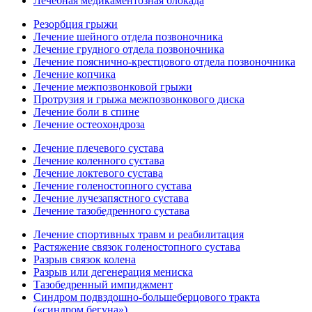
Лечебная медикаментозная блокада
Резорбция грыжи
Лечение шейного отдела позвоночника
Лечение грудного отдела позвоночника
Лечение пояснично-крестцового отдела позвоночника
Лечение копчика
Лечение межпозвонковой грыжи
Протрузия и грыжа межпозвонкового диска
Лечение боли в спине
Лечение остеохондроза
Лечение плечевого сустава
Лечение коленного сустава
Лечение локтевого сустава
Лечение голеностопного сустава
Лечение лучезапястного сустава
Лечение тазобедренного сустава
Лечение спортивных травм и реабилитация
Растяжение связок голеностопного сустава
Разрыв связок колена
Разрыв или дегенерация мениска
Тазобедренный импиджмент
Синдром подвздошно-большеберцового тракта
(«синдром бегуна»)