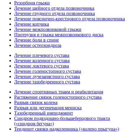
Резорбция грыжи
Лечение шейного отдела позвоночника
Лечение грудного отдела позвоночника
Лечение пояснично-крестцового отдела позвоночника
Лечение копчика
Лечение межпозвонковой грыжи
Протрузия и грыжа межпозвонкового диска
Лечение боли в спине
Лечение остеохондроза
Лечение плечевого сустава
Лечение коленного сустава
Лечение локтевого сустава
Лечение голеностопного сустава
Лечение лучезапястного сустава
Лечение тазобедренного сустава
Лечение спортивных травм и реабилитация
Растяжение связок голеностопного сустава
Разрыв связок колена
Разрыв или дегенерация мениска
Тазобедренный импиджмент
Синдром подвздошно-большеберцового тракта
(«синдром бегуна»)
Тендинит связки надколенника («колено прыгуна»)