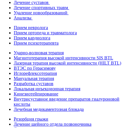
Лечение суставов
Лечение спортивных травм
Удаление новообразований
Анализы
Прием невролога
Прием ортопеда и травматолога
Прием кардиолога
Прием психотерапевта
Ударно-волновая терапия
Магнитотерапия высокой интенсивности SIS BTL
Лазерная терапия высокой интенсивности (HILT BTL)
ВТЭС по Герасимову
Иглорефлексотерапия
Мануальная терапия
Разработка суставов
Локальная инъекционная терапия
Кинезиотейпирование
Внутрисуставное введение препаратов гиалуроновой
кислоты
Лечебная медикаментозная блокада
Резорбция грыжи
Лечение шейного отдела позвоночника