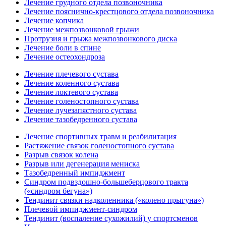
Лечение грудного отдела позвоночника
Лечение пояснично-крестцового отдела позвоночника
Лечение копчика
Лечение межпозвонковой грыжи
Протрузия и грыжа межпозвонкового диска
Лечение боли в спине
Лечение остеохондроза
Лечение плечевого сустава
Лечение коленного сустава
Лечение локтевого сустава
Лечение голеностопного сустава
Лечение лучезапястного сустава
Лечение тазобедренного сустава
Лечение спортивных травм и реабилитация
Растяжение связок голеностопного сустава
Разрыв связок колена
Разрыв или дегенерация мениска
Тазобедренный импиджмент
Синдром подвздошно-большеберцового тракта
(«синдром бегуна»)
Тендинит связки надколенника («колено прыгуна»)
Плечевой импиджмент-синдром
Тендинит (воспаление сухожилий) у спортсменов