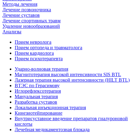
Методы лечения
Лечение позвоночника
Лечение суставов
Лечение спортивных травм
Удаление новообразований
Анализы
Прием невролога
Прием ортопеда и травматолога
Прием кардиолога
Прием психотерапевта
Ударно-волновая терапия
Магнитотерапия высокой интенсивности SIS BTL
Лазерная терапия высокой интенсивности (HILT BTL)
ВТЭС по Герасимову
Иглорефлексотерапия
Мануальная терапия
Разработка суставов
Локальная инъекционная терапия
Кинезиотейпирование
Внутрисуставное введение препаратов гиалуроновой
кислоты
Лечебная медикаментозная блокада