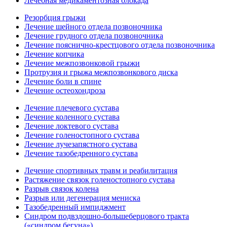
Лечебная медикаментозная блокада
Резорбция грыжи
Лечение шейного отдела позвоночника
Лечение грудного отдела позвоночника
Лечение пояснично-крестцового отдела позвоночника
Лечение копчика
Лечение межпозвонковой грыжи
Протрузия и грыжа межпозвонкового диска
Лечение боли в спине
Лечение остеохондроза
Лечение плечевого сустава
Лечение коленного сустава
Лечение локтевого сустава
Лечение голеностопного сустава
Лечение лучезапястного сустава
Лечение тазобедренного сустава
Лечение спортивных травм и реабилитация
Растяжение связок голеностопного сустава
Разрыв связок колена
Разрыв или дегенерация мениска
Тазобедренный импиджмент
Синдром подвздошно-большеберцового тракта
(«синдром бегуна»)