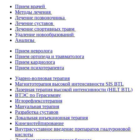
Прием врачей
Методы лечения
Лечение позвоночника
Лечение суставов
Лечение спортивных травм
Удаление новообразований
Анализы
Прием невролога
Прием ортопеда и травматолога
Прием кардиолога
Прием психотерапевта
Ударно-волновая терапия
Магнитотерапия высокой интенсивности SIS BTL
Лазерная терапия высокой интенсивности (HILT BTL)
ВТЭС по Герасимову
Иглорефлексотерапия
Мануальная терапия
Разработка суставов
Локальная инъекционная терапия
Кинезиотейпирование
Внутрисуставное введение препаратов гиалуроновой
кислоты