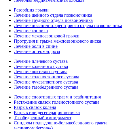
Лечебная медикаментозная блокада
Резорбция грыжи
Лечение шейного отдела позвоночника
Лечение грудного отдела позвоночника
Лечение пояснично-крестцового отдела позвоночника
Лечение копчика
Лечение межпозвонковой грыжи
Протрузия и грыжа межпозвонкового диска
Лечение боли в спине
Лечение остеохондроза
Лечение плечевого сустава
Лечение коленного сустава
Лечение локтевого сустава
Лечение голеностопного сустава
Лечение лучезапястного сустава
Лечение тазобедренного сустава
Лечение спортивных травм и реабилитация
Растяжение связок голеностопного сустава
Разрыв связок колена
Разрыв или дегенерация мениска
Тазобедренный импиджмент
Синдром подвздошно-большеберцового тракта
(«синдром бегуна»)