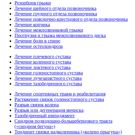
Резорбция грыжи
Лечение шейного отдела позвоночника
Лечение грудного отдела позвоночника
Лечение пояснично-крестцового отдела позвоночника
Лечение копчика
Лечение межпозвонковой грыжи
Протрузия и грыжа межпозвонкового диска
Лечение боли в спине
Лечение остеохондроза
Лечение плечевого сустава
Лечение коленного сустава
Лечение локтевого сустава
Лечение голеностопного сустава
Лечение лучезапястного сустава
Лечение тазобедренного сустава
Лечение спортивных травм и реабилитация
Растяжение связок голеностопного сустава
Разрыв связок колена
Разрыв или дегенерация мениска
Тазобедренный импиджмент
Синдром подвздошно-большеберцового тракта
(«синдром бегуна»)
Тендинит связки надколенника («колено прыгуна»)