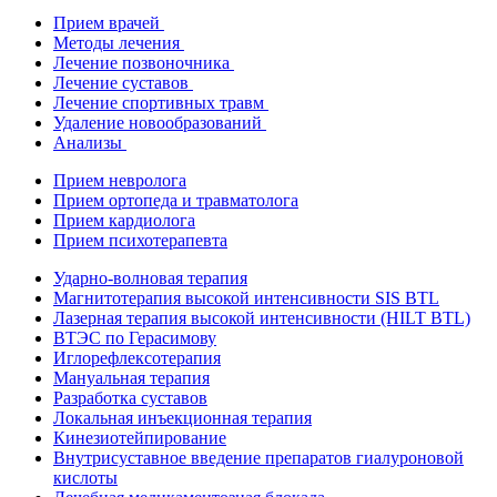
Прием врачей
Методы лечения
Лечение позвоночника
Лечение суставов
Лечение спортивных травм
Удаление новообразований
Анализы
Прием невролога
Прием ортопеда и травматолога
Прием кардиолога
Прием психотерапевта
Ударно-волновая терапия
Магнитотерапия высокой интенсивности SIS BTL
Лазерная терапия высокой интенсивности (HILT BTL)
ВТЭС по Герасимову
Иглорефлексотерапия
Мануальная терапия
Разработка суставов
Локальная инъекционная терапия
Кинезиотейпирование
Внутрисуставное введение препаратов гиалуроновой
кислоты