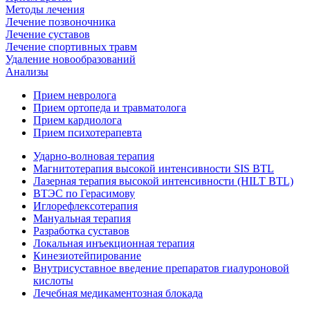
Методы лечения
Лечение позвоночника
Лечение суставов
Лечение спортивных травм
Удаление новообразований
Анализы
Прием невролога
Прием ортопеда и травматолога
Прием кардиолога
Прием психотерапевта
Ударно-волновая терапия
Магнитотерапия высокой интенсивности SIS BTL
Лазерная терапия высокой интенсивности (HILT BTL)
ВТЭС по Герасимову
Иглорефлексотерапия
Мануальная терапия
Разработка суставов
Локальная инъекционная терапия
Кинезиотейпирование
Внутрисуставное введение препаратов гиалуроновой
кислоты
Лечебная медикаментозная блокада