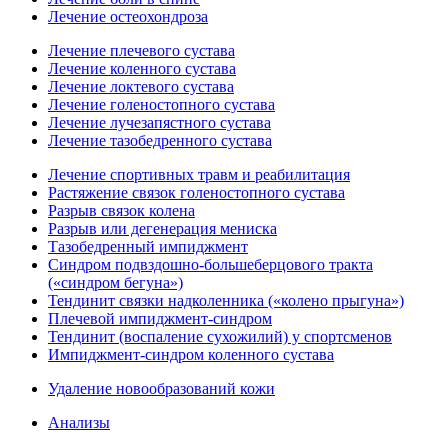
Лечение остеохондроза
Лечение плечевого сустава
Лечение коленного сустава
Лечение локтевого сустава
Лечение голеностопного сустава
Лечение лучезапястного сустава
Лечение тазобедренного сустава
Лечение спортивных травм и реабилитация
Растяжение связок голеностопного сустава
Разрыв связок колена
Разрыв или дегенерация мениска
Тазобедренный импиджмент
Синдром подвздошно-большеберцового тракта
(«синдром бегуна»)
Тендинит связки надколенника («колено прыгуна»)
Плечевой импиджмент-синдром
Тендинит (воспаление сухожилий) у спортсменов
Импиджмент-синдром коленного сустава
Удаление новообразований кожи
Анализы