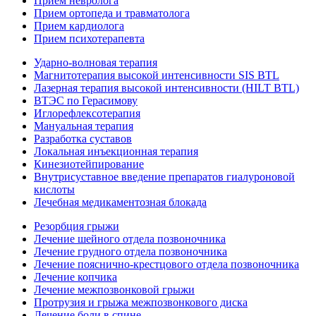
Прием невролога
Прием ортопеда и травматолога
Прием кардиолога
Прием психотерапевта
Ударно-волновая терапия
Магнитотерапия высокой интенсивности SIS BTL
Лазерная терапия высокой интенсивности (HILT BTL)
ВТЭС по Герасимову
Иглорефлексотерапия
Мануальная терапия
Разработка суставов
Локальная инъекционная терапия
Кинезиотейпирование
Внутрисуставное введение препаратов гиалуроновой
кислоты
Лечебная медикаментозная блокада
Резорбция грыжи
Лечение шейного отдела позвоночника
Лечение грудного отдела позвоночника
Лечение пояснично-крестцового отдела позвоночника
Лечение копчика
Лечение межпозвонковой грыжи
Протрузия и грыжа межпозвонкового диска
Лечение боли в спине